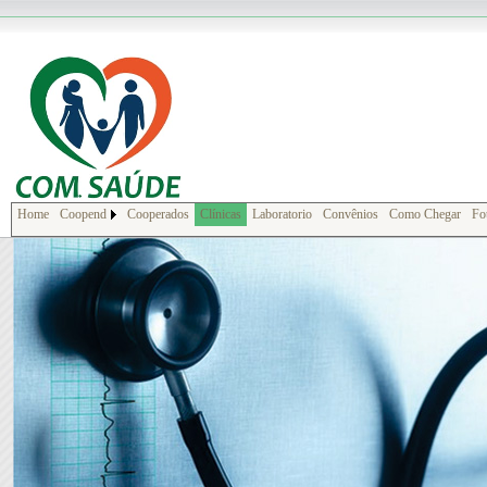
Home
Coopend
Cooperados
Clínicas
Laboratorio
Convênios
Como Chegar
Fo